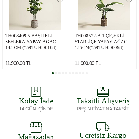
TH008409 5 BAŞLIKLI
TH008572-A 1 ÇİÇEKLİ
ŞEFLERA YAPAY AGAC
STARLİÇE YAPAY AĞAÇ
145 CM (759TUF000108)
135CM(759TUF000098)
11.900,00
TL
11.900,00
TL
Kolay İade
Taksitli Alışveriş
14 GÜN İÇİNDE
PEŞİN FİYATINA TAKSİT
Ücretsiz Kargo
Mağazadan