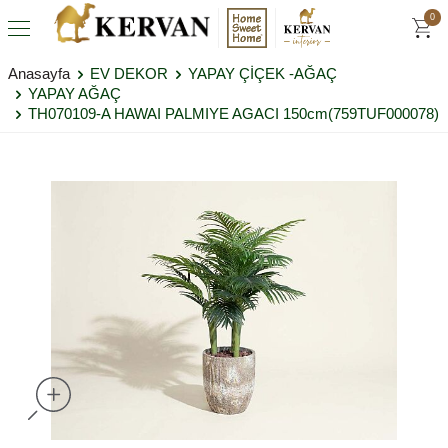
0
Anasayfa
EV DEKOR
YAPAY ÇİÇEK -AĞAÇ
YAPAY AĞAÇ
TH070109-A HAWAI PALMIYE AGACI 150cm(759TUF000078)