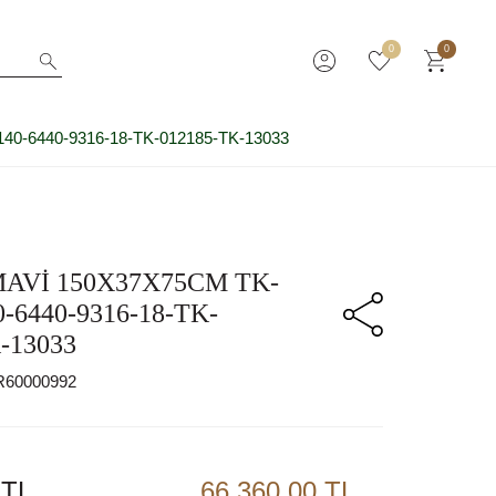
0
0
40-6440-9316-18-TK-012185-TK-13033
AVİ 150X37X75CM TK-
0-6440-9316-18-TK-
-13033
R60000992
TL
66.360,00 TL