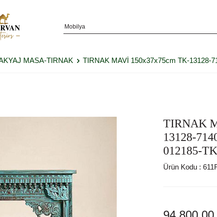
KYAJ MASA-TIRNAK
TIRNAK MAVİ 150x37x75cm TK-13128-71
TIRNAK M
13128-714
012185-TK
Ürün Kodu :
611
94.800,00