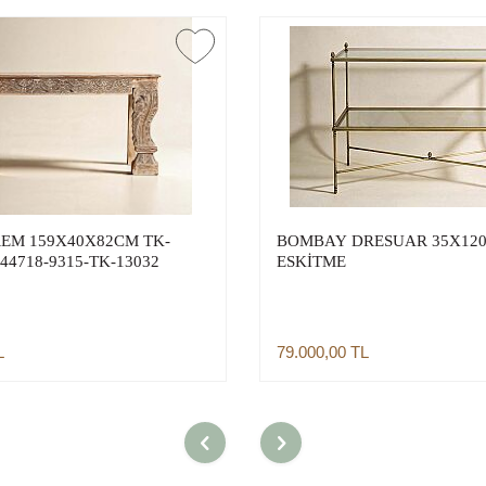
EM 159X40X82CM TK-
BOMBAY DRESUAR 35X120
-44718-9315-TK-13032
ESKİTME
L
79.000,00
TL
Sepete Ekle
Sepete Ekle