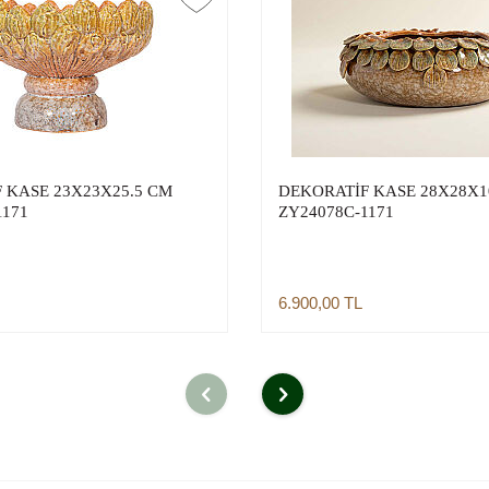
 KASE 23X23X25.5 CM
DEKORATİF KASE 28X28X1
1171
ZY24078C-1171
6.900,00
TL
Sepete Ekle
Sepete Ekle