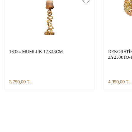
16324 MUMLUK 12X43CM
DEKORATİF
ZY25001O-
3.790,00
TL
4.390,00
TL
Sepete Ekle