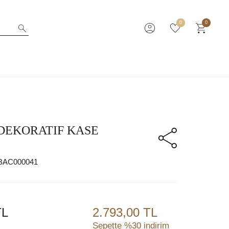
0
0
 DEKORATIF KASE
BAC000041
L
2.793,00 TL
Sepette %30 indirim