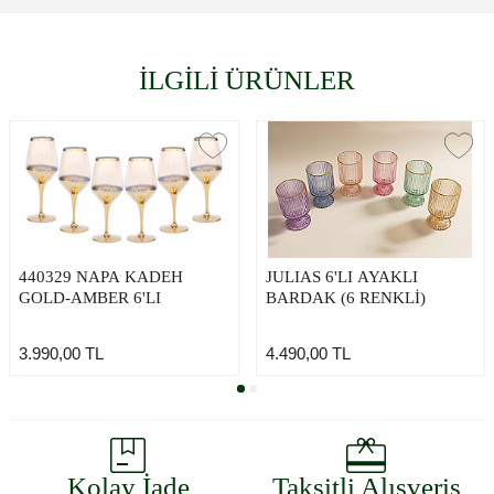
İLGİLİ ÜRÜNLER
440329 NAPA KADEH
JULIAS 6'LI AYAKLI
GOLD-AMBER 6'LI
BARDAK (6 RENKLİ)
3.990,00
TL
4.490,00
TL
Kolay İade
Taksitli Alışveriş