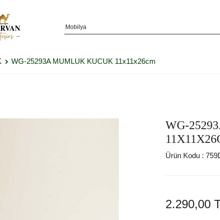
K
WG-25293A MUMLUK KUCUK 11x11x26cm
WG-2529
11X11X2
Ürün Kodu :
759
2.290,00
T