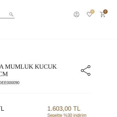
0
0
3A MUMLUK KUCUK
6CM
DEE000090
L
1.603,00 TL
Sepette %30 indirim