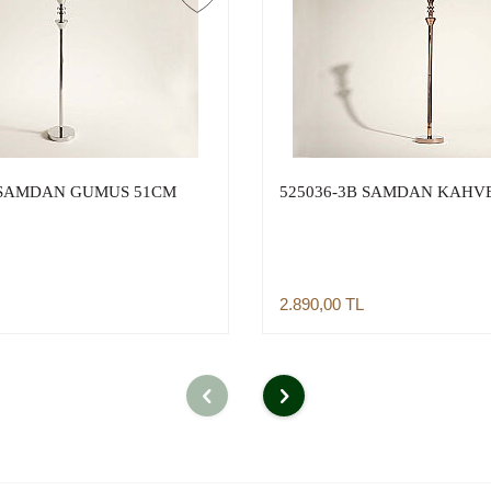
 SAMDAN GUMUS 51CM
525036-3B SAMDAN KAHV
2.890,00
TL
Sepete Ekle
Sepete Ekle