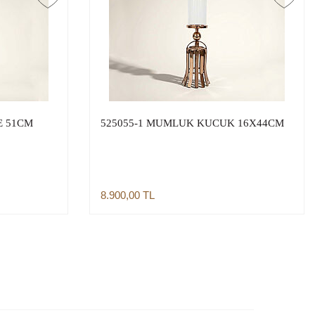
E 51CM
525055-1 MUMLUK KUCUK 16X44CM
8.900,00
TL
Sepete Ekle