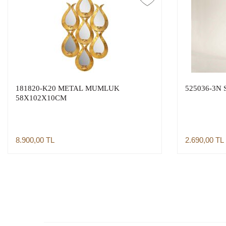
181820-K20 METAL MUMLUK
525036-3N
58X102X10CM
8.900,00
TL
2.690,00
TL
Sepete Ekle