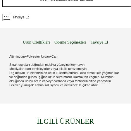
Tavsiye Et
Ürün Özellikleri
Ödeme Seçenekleri
Tavsiye Et
Alüminyum+Polyester Urgan+Cam
Sıcak eşyaları doğrudan mobilya yüzeyine koymayın.
Mobilyaları sert temizleyiciler veya cila ile temizlemeyin.
Dış mekan ürünlerinizin en uzun kullanım ömrünü elde etmek için yağmur, kar
ve doğrudan güneş ışığına uzun süre maruz kalmaktan kaçının. Mümkün
olduğunda ürünü örtün ve/veya veranda veya tentelerin altına yerleştirin.
Lekeler yumuşak sabun solüsyonu ve nemli bez ile çıkarılabilir.
İLGİLİ ÜRÜNLER