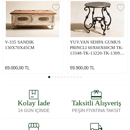
V-335 SANDIK
YUV.YAN SEHPA GUMUS
130X70X45CM
PRINCLI 60X60X60CM TK-
13348-TK-13220-TK-13097-
TK-13141-TK-13075-TK-
012974-7160-6452-9321-TK-
69.000,00
TL
59.900,00
TL
11534-TK-013288-TK-
013967-TK-013969-TK-
013504-TK-013871
Kolay İade
Taksitli Alışveriş
14 GÜN İÇİNDE
PEŞİN FİYATINA TAKSİT