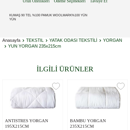
Ürün Özellikleri
Ödeme Seçenekleri
Tavsiye Et
KUMAŞ 90 TEL %100 PAMUK WOOLMARK%100 YÜN
YÜN
Anasayfa
TEKSTIL
YATAK ODASI TEKSTİLİ
YORGAN
YUN YORGAN 235x215cm
İLGİLİ ÜRÜNLER
ANTISTRES YORGAN
BAMBU YORGAN
195X215CM
235X215CM