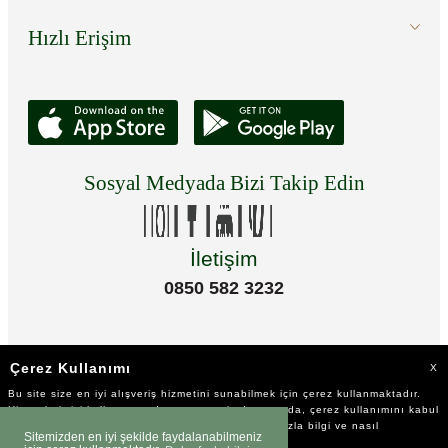
Hızlı Erişim
Sosyal Medyada Bizi Takip Edin
İletişim
0850 582 3232
Çerez Kullanımı
X
Bu site size en iyi alışveriş hizmetini sunabilmek için çerez kullanmaktadır.
Hizmetlerimizi kullanmaya devam etmeniz durumunda, çerez kullanımını kabul
ettiğinizi varsayacağız. Çerezler hakkında daha fazla bilgi ve nasıl
Sitemizden en iyi şekilde faydalanabilmeniz
reddedeceğinizi öğrenmek için
tıklayınız