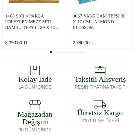
1468 SICI 4 PARÇA
0637 VAN5 CAM TEPSI 36
PORSELEN MEZE SETI
X 17 CM - ALMOND
BAMBU TEPSILI 29 X 13
BLOSSOM
CM
8.390,00
TL
2.790,00
TL
Kolay İade
Taksitli Alışveriş
14 GÜN İÇİNDE
PEŞİN FİYATINA TAKSİT
Ücretsiz Kargo
Mağazadan
Değişim
2000 TL VE ÜZERİ
30 GÜN İÇİNDE