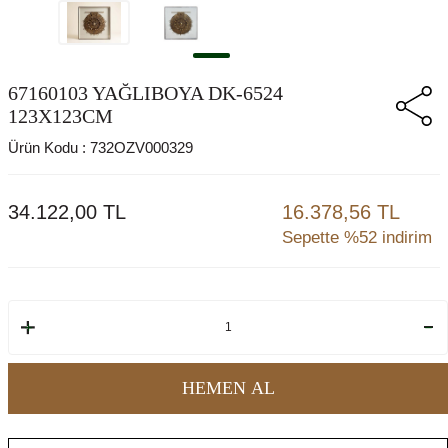
67160103 YAĞLIBOYA DK-6524
123X123CM
Ürün Kodu :
732OZV000329
34.122,00
TL
16.378,56 TL
Sepette %52 indirim
HEMEN AL