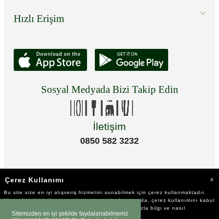
Hızlı Erişim
Sosyal Medyada Bizi Takip Edin
İletişim
0850 582 3232
Çerez Kullanımı
X
Bu site size en iyi alışveriş hizmetini sunabilmek için çerez kullanmaktadır.
Hizmetlerimizi kullanmaya devam etmeniz durumunda, çerez kullanımını kabul
ettiğinizi varsayacağız. Çerezler hakkında daha fazla bilgi ve nasıl
Sitemizden en iyi şekilde faydalanabilmeniz
reddedeceğinizi öğrenmek için
tıklayınız