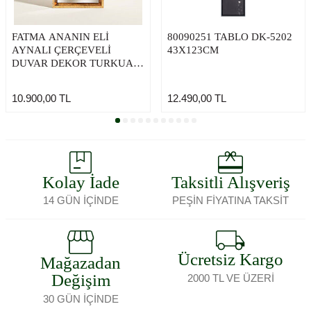
FATMA ANANIN ELİ
80090251 TABLO DK-5202
AYNALI ÇERÇEVELİ
43X123CM
DUVAR DEKOR TURKUAZ
22X22 CM
10.900,00
TL
12.490,00
TL
Kolay İade
Taksitli Alışveriş
14 GÜN İÇİNDE
PEŞİN FİYATINA TAKSİT
Ücretsiz Kargo
Mağazadan
Değişim
2000 TL VE ÜZERİ
30 GÜN İÇİNDE