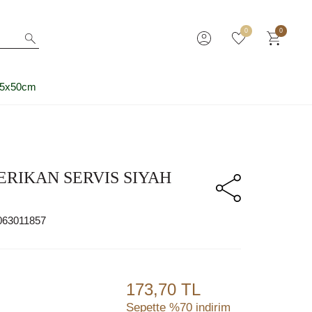
0
0
35x50cm
RIKAN SERVIS SIYAH
063011857
173,70 TL
Sepette %70 indirim