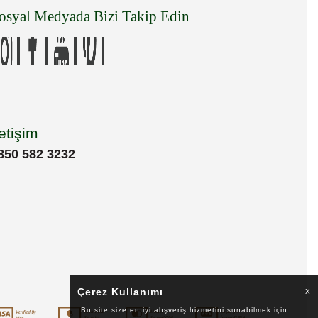
osyal Medyada Bizi Takip Edin
letişim
850 582 3232
Çerez Kullanımı
X
Bu site size en iyi alışveriş hizmetini sunabilmek için