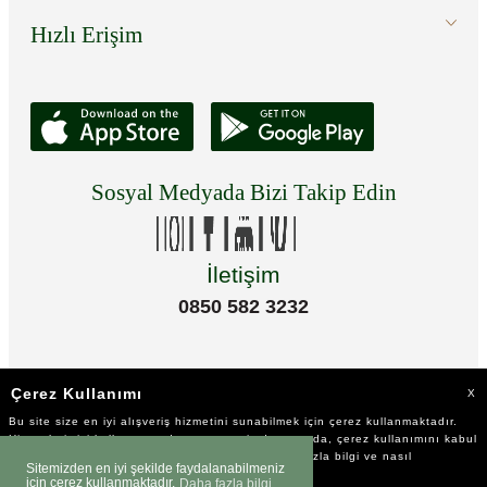
Hızlı Erişim
Sosyal Medyada Bizi Takip Edin
İletişim
0850 582 3232
Çerez Kullanımı
X
Bu site size en iyi alışveriş hizmetini sunabilmek için çerez kullanmaktadır.
Hizmetlerimizi kullanmaya devam etmeniz durumunda, çerez kullanımını kabul
ettiğinizi varsayacağız. Çerezler hakkında daha fazla bilgi ve nasıl
Sitemizden en iyi şekilde faydalanabilmeniz
reddedeceğinizi öğrenmek için
tıklayınız
için çerez kullanmaktadır.
Daha fazla bilgi
©2023 Tüm Hakkı Saklıdır.