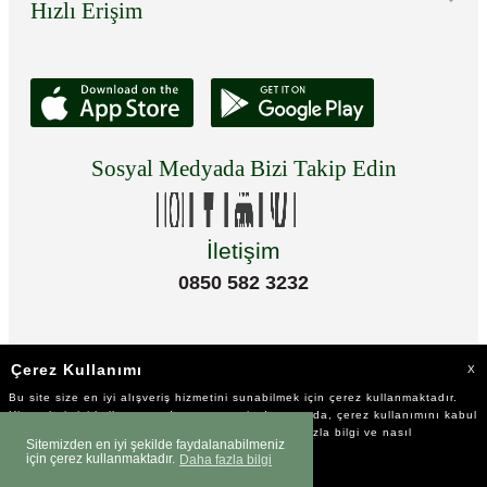
Hızlı Erişim
Sosyal Medyada Bizi Takip Edin
İletişim
0850 582 3232
Çerez Kullanımı
X
Bu site size en iyi alışveriş hizmetini sunabilmek için çerez kullanmaktadır.
Hizmetlerimizi kullanmaya devam etmeniz durumunda, çerez kullanımını kabul
ettiğinizi varsayacağız. Çerezler hakkında daha fazla bilgi ve nasıl
Sitemizden en iyi şekilde faydalanabilmeniz
reddedeceğinizi öğrenmek için
tıklayınız
için çerez kullanmaktadır.
Daha fazla bilgi
©2023 Tüm Hakkı Saklıdır.
SEPETE EKLE