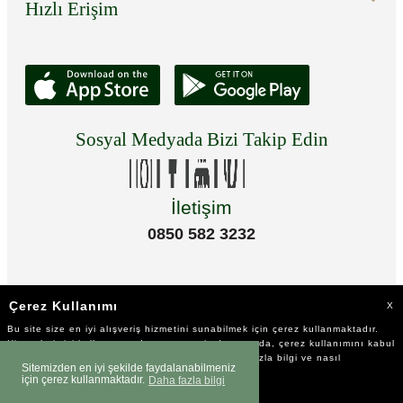
Hızlı Erişim
Sosyal Medyada Bizi Takip Edin
İletişim
0850 582 3232
Çerez Kullanımı
X
Bu site size en iyi alışveriş hizmetini sunabilmek için çerez kullanmaktadır.
Hizmetlerimizi kullanmaya devam etmeniz durumunda, çerez kullanımını kabul
ettiğinizi varsayacağız. Çerezler hakkında daha fazla bilgi ve nasıl
Sitemizden en iyi şekilde faydalanabilmeniz
reddedeceğinizi öğrenmek için
tıklayınız
için çerez kullanmaktadır.
Daha fazla bilgi
©2023 Tüm Hakkı Saklıdır.
SEPETE EKLE