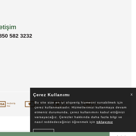
letişim
850 582 3232
Çerez Kullanımı
X
Bu site size en iyi alışveriş hizmetini sunabilmek için
çerez kullanmaktadır. Hizmetlerimizi kullanmaya devam
etmeniz durumunda, çerez kullanımını kabul ettiğinizi
varsayacağız. Çerezler hakkında daha fazla bilgi ve
nasıl reddedeceğinizi öğrenmek için
tıklayınız
Okudum!