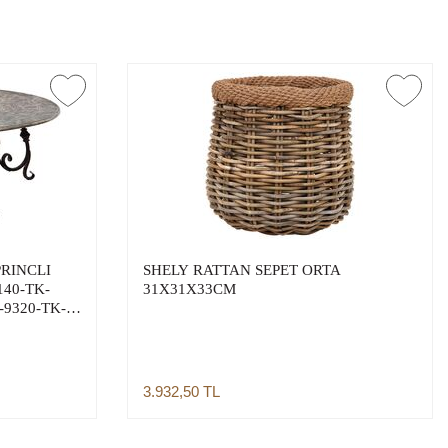
RINCLI
SHELY RATTAN SEPET ORTA
140-TK-
31X31X33CM
-9320-TK-
9-TK-
3.932,50
TL