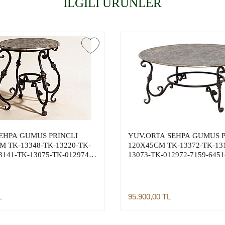
İLGİLİ ÜRÜNLER
EHPA GUMUS PRINCLI
YUV.ORTA SEHPA GUMUS P
M TK-13348-TK-13220-TK-
120X45CM TK-13372-TK-13
3141-TK-13075-TK-012974-
13073-TK-012972-7159-6451
9321-TK-11534-TK-013288-
11533-TK-013372-TK-01338
TK-013969-TK-013504-TK-
013966-TK-013419
L
95.900,00
TL