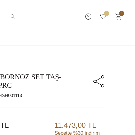
0
0
BORNOZ SET TAŞ-
PRC
HSH001113
TL
11.473,00 TL
Sepette %30 indirim