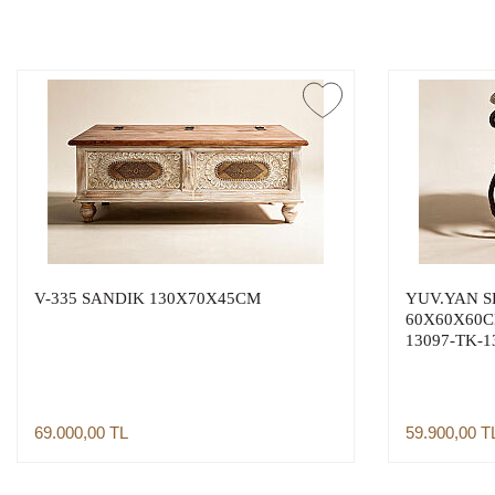
V-335 SANDIK 130X70X45CM
YUV.YAN S
60X60X60C
13097-TK-1
7160-6452-
TK-013967-
013871
69.000,00
TL
59.900,00
T