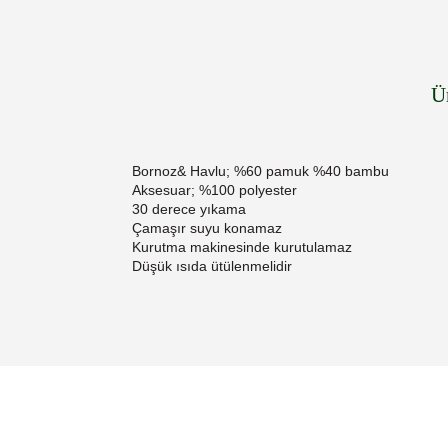
Ü
Bornoz& Havlu; %60 pamuk %40 bambu
Aksesuar; %100 polyester
30 derece yıkama
Çamaşır suyu konamaz
Kurutma makinesinde kurutulamaz
Düşük ısıda ütülenmelidir