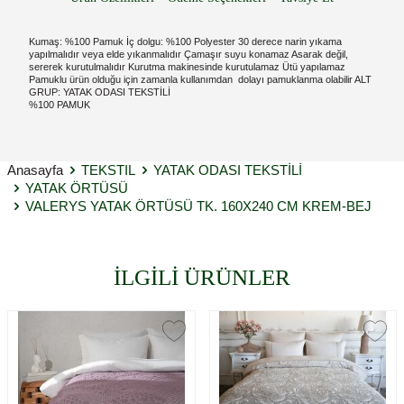
Kumaş: %100 Pamuk İç dolgu: %100 Polyester 30 derece narin yıkama
yapılmalıdır veya elde yıkanmalıdır Çamaşır suyu konamaz Asarak değil,
sererek kurutulmalıdır Kurutma makinesinde kurutulamaz Ütü yapılamaz
Pamuklu ürün olduğu için zamanla kullanımdan dolayı pamuklanma olabilir ALT
GRUP: YATAK ODASI TEKSTİLİ
%100 PAMUK
Anasayfa
TEKSTIL
YATAK ODASI TEKSTİLİ
YATAK ÖRTÜSÜ
VALERYS YATAK ÖRTÜSÜ TK. 160X240 CM KREM-BEJ
İLGİLİ ÜRÜNLER