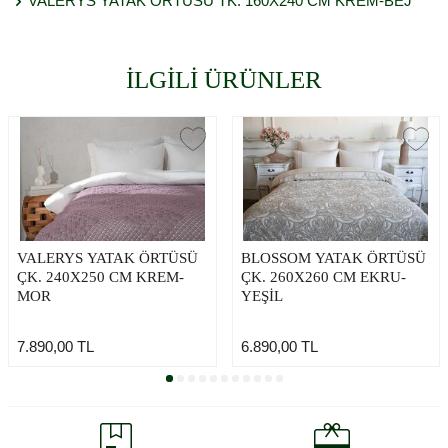
VALERYS YATAK ÖRTÜSÜ TK. 160X240 CM KREM-BEJ
İLGİLİ ÜRÜNLER
VALERYS YATAK ÖRTÜSÜ
BLOSSOM YATAK ÖRTÜSÜ
ÇK. 240X250 CM KREM-
ÇK. 260X260 CM EKRU-
MOR
YEŞİL
7.890,00
TL
6.890,00
TL