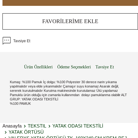
FAVORILERIME EKLE
Tavsiye Et
Ürün Özellikleri
Ödeme Seçenekleri
Tavsiye Et
Kumaş: %100 Pamuk İç dolgu: %100 Polyester 30 derece narin yıkama
yapılmalıdır veya elde yıkanmalıdır Çamaşır suyu konamaz Asarak değil,
sererek kurutulmalıdır Kurutma makinesinde kurutulamaz Ütü yapılamaz
Pamuklu ürün olduğu için zamanla kullanımdan dolayı pamuklanma olabilir ALT
GRUP: YATAK ODASI TEKSTİLİ
%100 PAMUK
Anasayfa
TEKSTIL
YATAK ODASI TEKSTİLİ
YATAK ÖRTÜSÜ