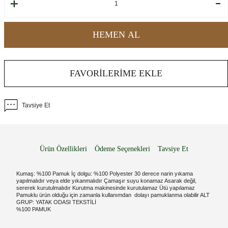
HEMEN AL
FAVORILERIME EKLE
Tavsiye Et
Ürün Özellikleri
Ödeme Seçenekleri
Tavsiye Et
Kumaş: %100 Pamuk İç dolgu: %100 Polyester 30 derece narin yıkama
yapılmalıdır veya elde yıkanmalıdır Çamaşır suyu konamaz Asarak değil,
sererek kurutulmalıdır Kurutma makinesinde kurutulamaz Ütü yapılamaz
Pamuklu ürün olduğu için zamanla kullanımdan dolayı pamuklanma olabilir ALT
GRUP: YATAK ODASI TEKSTİLİ
%100 PAMUK