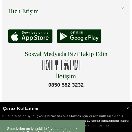
Hızlı Erişim
Sosyal Medyada Bizi Takip Edin
İletişim
0850 582 3232
Çerez Kullanımı
X
Bu site size en iyi alışveriş hizmetini sunabilmek için çerez kullanmaktadır.
Hizmetlerimizi kullanmaya devam etmeniz durumunda, çerez kullanımını kabul
ettiğinizi varsayacağız. Çerezler hakkında daha fazla bilgi ve nasıl
Sitemizden en iyi şekilde faydalanabilmeniz
reddedeceğinizi öğrenmek için
tıklayınız