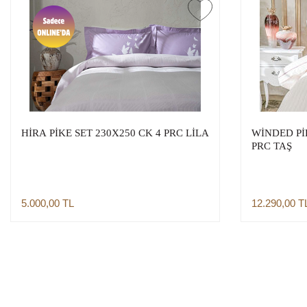
HİRA PİKE SET 230X250 CK 4 PRC LİLA
WİNDED Pİ
PRC TAŞ
5.000,00
TL
12.290,00
T
Sepete Ekle