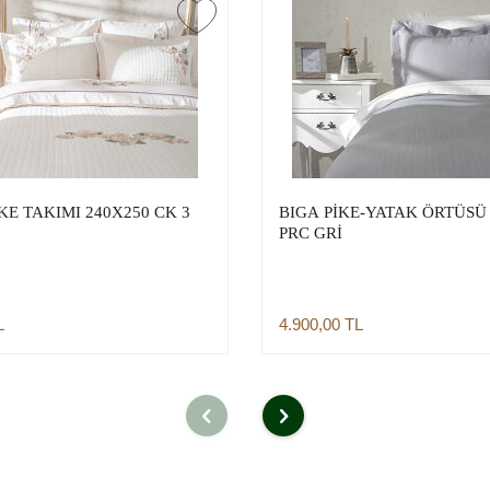
KE TAKIMI 240X250 CK 3
BIGA PİKE-YATAK ÖRTÜSÜ 
PRC GRİ
L
4.900,00
TL
Sepete Ekle
Sepete Ekle