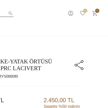
0
0
İKE-YATAK ÖRTÜSÜ
3 PRC LACIVERT
RYS000090
L
2.450,00 TL
Sepette %50 indirim