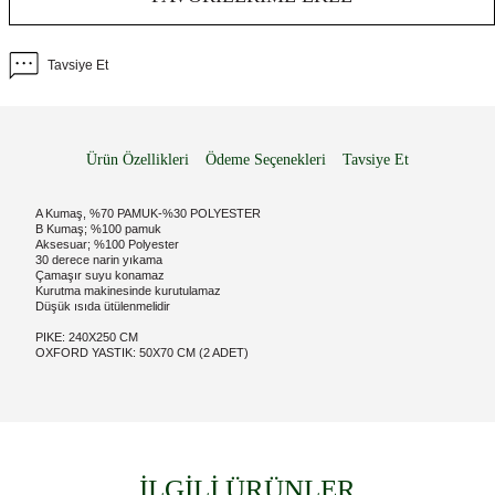
Tavsiye Et
Ürün Özellikleri
Ödeme Seçenekleri
Tavsiye Et
A Kumaş, %70 PAMUK-%30 POLYESTER
B Kumaş; %100 pamuk
Aksesuar; %100 Polyester
30 derece narin yıkama
Çamaşır suyu konamaz
Kurutma makinesinde kurutulamaz
Düşük ısıda ütülenmelidir
PIKE: 240X250 CM
OXFORD YASTIK: 50X70 CM (2 ADET)
İLGİLİ ÜRÜNLER