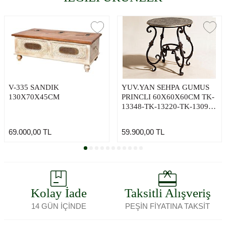
V-335 SANDIK
YUV.YAN SEHPA GUMUS
130X70X45CM
PRINCLI 60X60X60CM TK-
13348-TK-13220-TK-13097-
TK-13141-TK-13075-TK-
012974-7160-6452-9321-TK-
69.000,00
TL
59.900,00
TL
11534-TK-013288-TK-
013967-TK-013969-TK-
013504-TK-013871
Kolay İade
Taksitli Alışveriş
14 GÜN İÇİNDE
PEŞİN FİYATINA TAKSİT