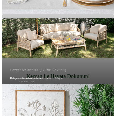
Lezzet Anlarınıza Şık Bir Dokunuş
Kervan ile Hayata Dokunun!
Bahçe ve Teraslarınız İçin Kusursuz Detaylar
SOFRA-MUTFAK
BAHÇE