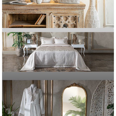
MOBİLYA
Evinizdeki Her Alanı Zarafete Dönüştürün
Doğal Dokular, Yumuşak His
EV DEKOR
TEKSTİL