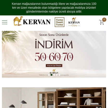
Kervan mağazalarının bulunmadığı illere ve mağazalarımıza 100
km ve üzeri mesafede olan bölgelere yapılacak mobilya ürünleri
gönderimlerinde nakliye ücreti alıcıya aittir.
0