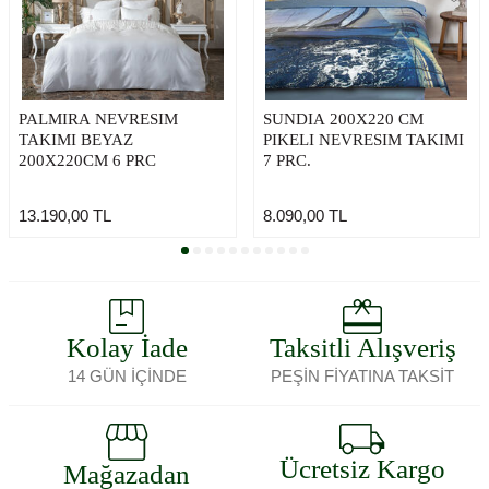
PALMIRA NEVRESIM
SUNDIA 200X220 CM
TAKIMI BEYAZ
PIKELI NEVRESIM TAKIMI
200X220CM 6 PRC
7 PRC.
13.190,00
TL
8.090,00
TL
Kolay İade
Taksitli Alışveriş
14 GÜN İÇİNDE
PEŞİN FİYATINA TAKSİT
Ücretsiz Kargo
Mağazadan