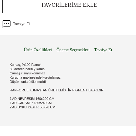
FAVORILERIME EKLE
Tavsiye Et
Ürün Özellikleri
Ödeme Seçenekleri
Tavsiye Et
Kumaş; %100 Pamuk
30 derece narin yıkama
Çamaşır suyu konamaz
Kurutma makinesinde kurutulamaz
Düşük ısıda ütülenmelidir
RANFORCE KUMAŞTAN ÜRETİLMİŞTİR PİGMENT BASKIDIR
1 AD NEVRESİM 160x220 CM
1 AD ÇARŞAF : 180x240CM
2 AD UYKU YASTIK 50X70 CM