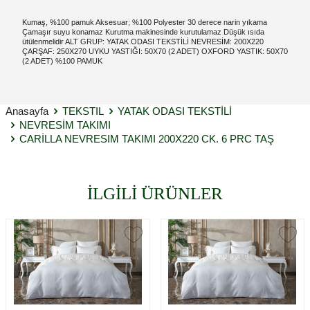
Kumaş, %100 pamuk Aksesuar; %100 Polyester 30 derece narin yıkama
Çamaşır suyu konamaz Kurutma makinesinde kurutulamaz Düşük ısıda
ütülenmelidir ALT GRUP: YATAK ODASI TEKSTİLİ NEVRESİM: 200X220
ÇARŞAF: 250X270 UYKU YASTIĞI: 50X70 (2 ADET) OXFORD YASTIK: 50X70
(2 ADET) %100 PAMUK
Anasayfa
TEKSTIL
YATAK ODASI TEKSTİLİ
NEVRESİM TAKIMI
CARİLLA NEVRESIM TAKIMI 200X220 CK. 6 PRC TAŞ
İLGİLİ ÜRÜNLER