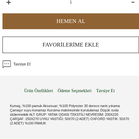
HEMEN AL
FAVORILERIME EKLE
Tavsiye Et
Ürün Özellikleri
Ödeme Seçenekleri
Tavsiye Et
Kumaş, %100 pamuk Aksesuar; %100 Polyester 30 derece narin yıkama
Çamaşır suyu konamaz Kurutma makinesinde kurutulamaz Düşük ısıda
ütülenmelidir ALT GRUP: YATAK ODASI TEKSTİLİ NEVRESİM: 200X220
ÇARŞAF: 250X270 UYKU YASTIĞI: 50X70 (2 ADET) OXFORD YASTIK: 50X70
(2 ADET) %100 PAMUK