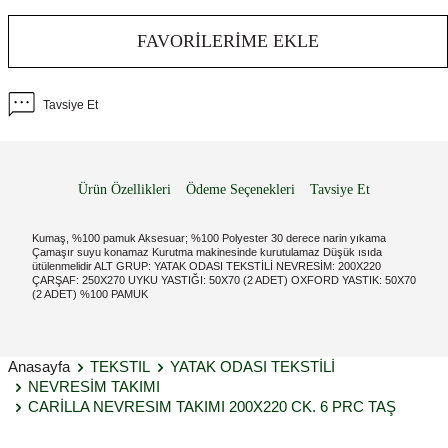
FAVORILERIME EKLE
Tavsiye Et
Ürün Özellikleri
Ödeme Seçenekleri
Tavsiye Et
Kumaş, %100 pamuk Aksesuar; %100 Polyester 30 derece narin yıkama
Çamaşır suyu konamaz Kurutma makinesinde kurutulamaz Düşük ısıda
ütülenmelidir ALT GRUP: YATAK ODASI TEKSTİLİ NEVRESİM: 200X220
ÇARŞAF: 250X270 UYKU YASTIĞI: 50X70 (2 ADET) OXFORD YASTIK: 50X70
(2 ADET) %100 PAMUK
Anasayfa
TEKSTIL
YATAK ODASI TEKSTİLİ
NEVRESİM TAKIMI
CARİLLA NEVRESIM TAKIMI 200X220 CK. 6 PRC TAŞ