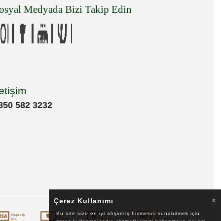
osyal Medyada Bizi Takip Edin
letişim
850 582 3232
Çerez Kullanımı
X
Bu site size en iyi alışveriş hizmetini sunabilmek için