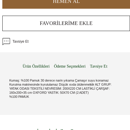
HEMEN AL
FAVORILERIME EKLE
Tavsiye Et
Ürün Özellikleri
Ödeme Seçenekleri
Tavsiye Et
Kumaş: %100 Pamuk 30 derece narin yıkama Çamaşır suyu konamaz
Kurutma makinesinde kurutulamaz Düşük ısıda ütülenmelidir ALT GRUP:
YATAK ODASI TEKSTİLİ NEVRESİM: 200X220 CM LASTİKLİ ÇARŞAF:
160x200+35 cm OXFORD YASTIK: 50X70 CM (2 ADET)
%100 PAMUK