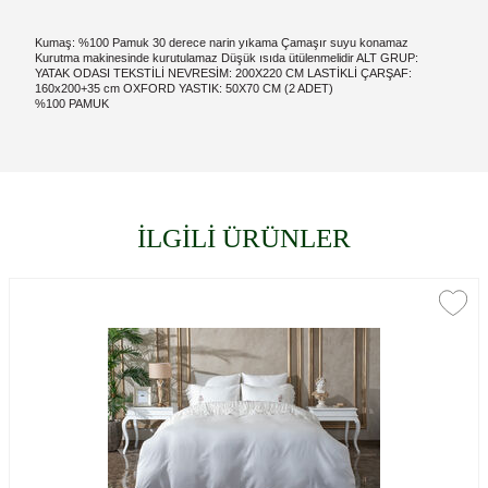
Kumaş: %100 Pamuk 30 derece narin yıkama Çamaşır suyu konamaz
Kurutma makinesinde kurutulamaz Düşük ısıda ütülenmelidir ALT GRUP:
YATAK ODASI TEKSTİLİ NEVRESİM: 200X220 CM LASTİKLİ ÇARŞAF:
160x200+35 cm OXFORD YASTIK: 50X70 CM (2 ADET)
%100 PAMUK
İLGİLİ ÜRÜNLER